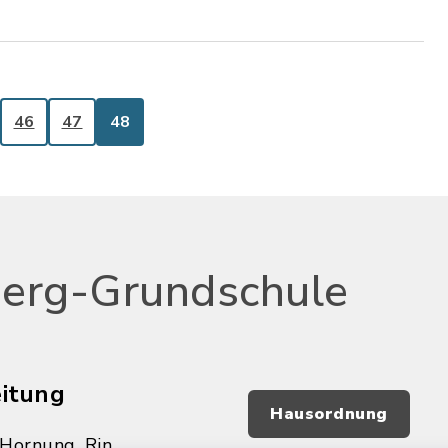
46
47
48
erg-Grundschule
eitung
Hausordnung
 Hornung, Rin