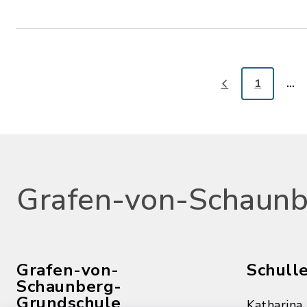
1
…
Grafen-von-Schaunb
Grafen-von-
Schull
Schaunberg-
Grundschule
Katharina